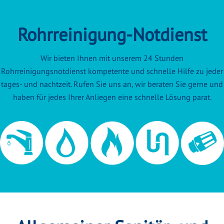
Rohrreinigung-Notdienst
Wir bieten Ihnen mit unserem 24 Stunden
Rohrreinigungsnotdienst kompetente und schnelle Hilfe zu jeder
tages- und nachtzeit. Rufen Sie uns an, wir beraten Sie gerne und
haben für jedes Ihrer Anliegen eine schnelle Lösung parat.