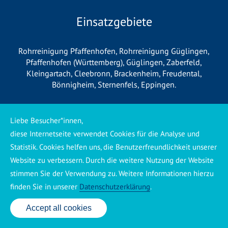
Einsatzgebiete
Rohrreinigung Pfaffenhofen
,
Rohrreinigung Güglingen
,
Pfaffenhofen (Württemberg)
,
Güglingen
,
Zaberfeld
,
Kleingartach
,
Cleebronn
,
Brackenheim
,
Freudental
,
Bönnigheim
,
Sternenfels
,
Eppingen
.
Liebe Besucher*innen,
*Wichtige Information für unsere
diese Internetseite verwendet Cookies für die Analyse und
Kunden*
Statistik. Cookies helfen uns, die Benutzerfreundlichkeit unserer
Website zu verbessern. Durch die weitere Nutzung der Website
Wir betreiben vor Ort keine eigene Niederlassung, sondern
stimmen Sie der Verwendung zu. Weitere Informationen hierzu
arbeiten als mobiler Dienstleister. Unsere Einsätze werden
finden Sie in unserer
Datenschutzerklärung
.
zentral koordiniert und durch eigene Mitarbeiter sowie
regionale Partnerbetriebe durchgeführt. Dadurch können wir
Accept all cookies
24 Std. Service: ✆ 0176 160 517 86
eine schnelle Verfügbarkeit und einen zuverlässigen 24/7-
Service sicherstellen. Sollte kein eigener Mitarbeiter