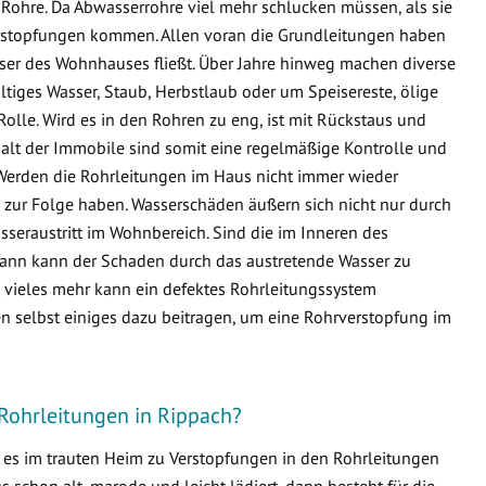
Rohre. Da Abwasserrohre viel mehr schlucken müssen, als sie
 Verstopfungen kommen. Allen voran die Grundleitungen haben
sser des Wohnhauses fließt. Über Jahre hinweg machen diverse
ltiges Wasser, Staub, Herbstlaub oder um Speisereste, ölige
Rolle. Wird es in den Rohren zu eng, ist mit Rückstaus und
lt der Immobile sind somit eine regelmäßige Kontrolle und
Werden die Rohrleitungen im Haus nicht immer wieder
zur Folge haben. Wasserschäden äußern sich nicht nur durch
seraustritt im Wohnbereich. Sind die im Inneren des
ann kann der Schaden durch das austretende Wasser zu
ieles mehr kann ein defektes Rohrleitungssystem
n selbst einiges dazu beitragen, um eine Rohrverstopfung im
Rohrleitungen in Rippach?
s es im trauten Heim zu Verstopfungen in den Rohrleitungen
schon alt, marode und leicht lädiert, dann besteht für die