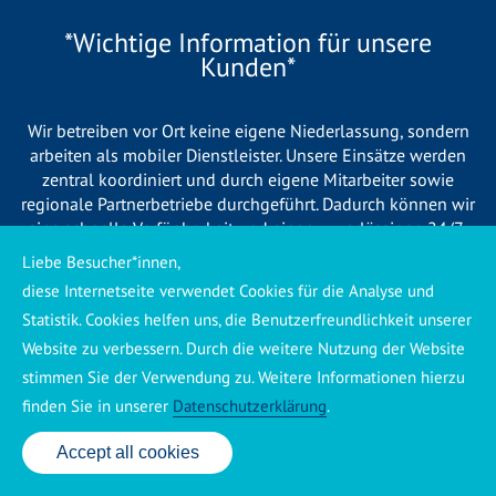
*Wichtige Information für unsere
Kunden*
Wir betreiben vor Ort keine eigene Niederlassung, sondern
arbeiten als mobiler Dienstleister. Unsere Einsätze werden
zentral koordiniert und durch eigene Mitarbeiter sowie
regionale Partnerbetriebe durchgeführt. Dadurch können wir
eine schnelle Verfügbarkeit und einen zuverlässigen 24/7-
Service sicherstellen. Sollte kein eigener Mitarbeiter
Liebe Besucher*innen,
unmittelbar verfügbar sein, übernehmen Partnerbetriebe aus
diese Internetseite verwendet Cookies für die Analyse und
Ihrer Region den Auftrag. Alle eingesetzten Betriebe sind
Statistik. Cookies helfen uns, die Benutzerfreundlichkeit unserer
verpflichtet, Sie vor Beginn der Arbeiten transparent über die
Website zu verbessern. Durch die weitere Nutzung der Website
voraussichtlichen Kosten zu informieren und ortsübliche
Preise zu berechnen.
stimmen Sie der Verwendung zu. Weitere Informationen hierzu
finden Sie in unserer
Datenschutzerklärung
.
Accept all cookies
24 Std. Service: ✆ 0176 160 517 86