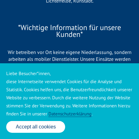
Lichterfelde
,
Rühstädt
.
*Wichtige Information für unsere
Kunden*
Wir betreiben vor Ort keine eigene Niederlassung, sondern
arbeiten als mobiler Dienstleister. Unsere Einsätze werden
zentral koordiniert und durch eigene Mitarbeiter sowie
regionale Partnerbetriebe durchgeführt. Dadurch können wir
Liebe Besucher*innen,
eine schnelle Verfügbarkeit und einen zuverlässigen 24/7-
diese Internetseite verwendet Cookies für die Analyse und
Service sicherstellen. Sollte kein eigener Mitarbeiter
Statistik. Cookies helfen uns, die Benutzerfreundlichkeit unserer
unmittelbar verfügbar sein, übernehmen Partnerbetriebe aus
Website zu verbessern. Durch die weitere Nutzung der Website
Ihrer Region den Auftrag. Alle eingesetzten Betriebe sind
stimmen Sie der Verwendung zu. Weitere Informationen hierzu
verpflichtet, Sie vor Beginn der Arbeiten transparent über die
voraussichtlichen Kosten zu informieren und ortsübliche
finden Sie in unserer
Datenschutzerklärung
.
Preise zu berechnen.
Accept all cookies
24 Std. Service: ✆ 0176 160 517 86