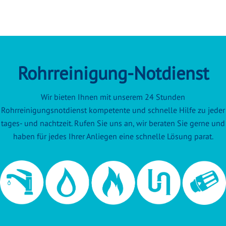
Rohrreinigung-Notdienst
Wir bieten Ihnen mit unserem 24 Stunden
Rohrreinigungsnotdienst kompetente und schnelle Hilfe zu jeder
tages- und nachtzeit. Rufen Sie uns an, wir beraten Sie gerne und
haben für jedes Ihrer Anliegen eine schnelle Lösung parat.