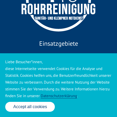
Einsatzgebiete
Rohrreinigung Schleife
Rohrreinigung Groß Düben
,
Schleife
,
Liebe Besucher*innen,
Reuthen,
Groß Düben
,
Graustein
, Bloischdorf, Klein Loitz,
diese Internetseite verwendet Cookies für die Analyse und
Felixsee
, Wolfshain, Friedrichshain (Felixsee),
Trebendorf
,
Statistik. Cookies helfen uns, die Benutzerfreundlichkeit unserer
Bohsdorf,
Hornow-Wadelsdorf
,
Tschernitz
,
Döbern
,
Jämlitz-
Klein Düben
und
Weißwasser / Oberlausitz
.
Website zu verbessern. Durch die weitere Nutzung der Website
stimmen Sie der Verwendung zu. Weitere Informationen hierzu
finden Sie in unserer
Datenschutzerklärung
.
*Wichtige Information für unsere
Accept all cookies
24 Std. Service: ✆ 0176 160 517 86
Kunden*