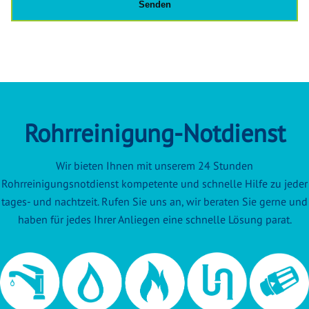
Rohrreinigung-Notdienst
Wir bieten Ihnen mit unserem 24 Stunden
Rohrreinigungsnotdienst kompetente und schnelle Hilfe zu jeder
tages- und nachtzeit. Rufen Sie uns an, wir beraten Sie gerne und
haben für jedes Ihrer Anliegen eine schnelle Lösung parat.