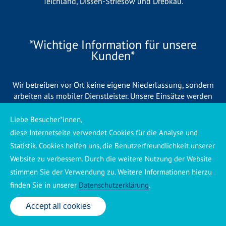
Teichland
,
Dissen-Striesow
und
Drebkau
.
*Wichtige Information für unsere
Kunden*
Wir betreiben vor Ort keine eigene Niederlassung, sondern
arbeiten als mobiler Dienstleister. Unsere Einsätze werden
zentral koordiniert und durch eigene Mitarbeiter sowie
regionale Partnerbetriebe durchgeführt. Dadurch können wir
Liebe Besucher*innen,
eine schnelle Verfügbarkeit und einen zuverlässigen 24/7-
diese Internetseite verwendet Cookies für die Analyse und
Service sicherstellen. Sollte kein eigener Mitarbeiter
Statistik. Cookies helfen uns, die Benutzerfreundlichkeit unserer
unmittelbar verfügbar sein, übernehmen Partnerbetriebe aus
Website zu verbessern. Durch die weitere Nutzung der Website
Ihrer Region den Auftrag. Alle eingesetzten Betriebe sind
stimmen Sie der Verwendung zu. Weitere Informationen hierzu
verpflichtet, Sie vor Beginn der Arbeiten transparent über die
voraussichtlichen Kosten zu informieren und ortsübliche
finden Sie in unserer
Datenschutzerklärung
.
Preise zu berechnen.
Accept all cookies
24 Std. Service: ✆ 0176 160 517 86