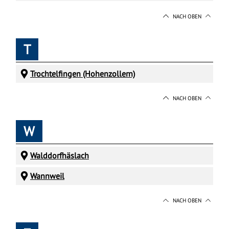
NACH OBEN
T
Trochtelfingen (Hohenzollern)
NACH OBEN
W
Walddorfhäslach
Wannweil
NACH OBEN