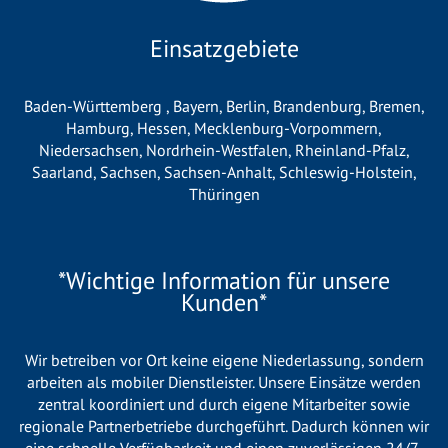
Einsatzgebiete
Baden-Württemberg
,
Bayern
,
Berlin
,
Brandenburg
,
Bremen
,
Hamburg
,
Hessen
,
Mecklenburg-Vorpommern
,
Niedersachsen
,
Nordrhein-Westfalen
,
Rheinland-Pfalz
,
Saarland
,
Sachsen
,
Sachsen-Anhalt
,
Schleswig-Holstein
,
Thüringen
*Wichtige Information für unsere
Kunden*
Wir betreiben vor Ort keine eigene Niederlassung, sondern
arbeiten als mobiler Dienstleister. Unsere Einsätze werden
zentral koordiniert und durch eigene Mitarbeiter sowie
regionale Partnerbetriebe durchgeführt. Dadurch können wir
eine schnelle Verfügbarkeit und einen zuverlässigen 24/7-