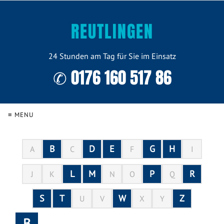
REUTLINGEN
24 Stunden am Tag für Sie im Einsatz
✆ 0176 160 517 86
≡ MENU
B
D
E
G
H
A
C
F
I
L
M
P
R
J
K
N
O
Q
S
T
W
Z
U
V
X
Y
B