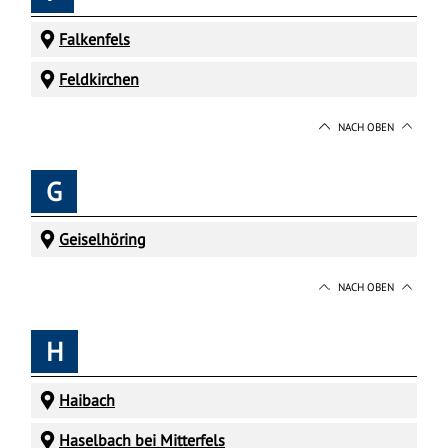
Falkenfels
Feldkirchen
NACH OBEN
G
Geiselhöring
NACH OBEN
H
Haibach
Haselbach bei Mitterfels