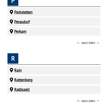
P
Parkstetten
Perasdorf
Perkam
NACH OBEN
R
Rain
Rattenberg
Rattiszell
NACH OBEN