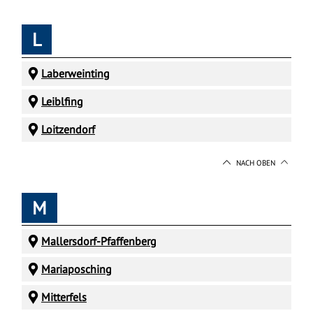
L
Laberweinting
Leiblfing
Loitzendorf
NACH OBEN
M
Mallersdorf-Pfaffenberg
Mariaposching
Mitterfels