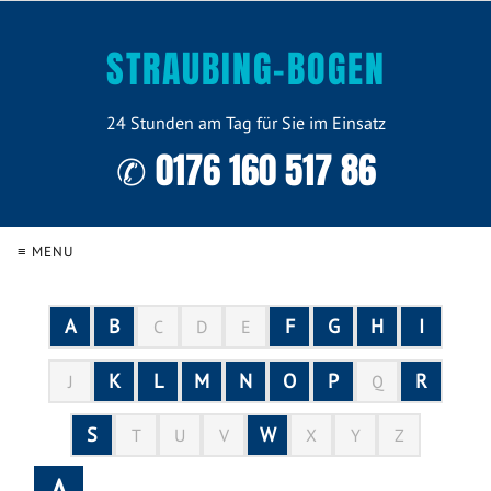
STRAUBING-BOGEN
24 Stunden am Tag für Sie im Einsatz
✆ 0176 160 517 86
≡ MENU
A
B
F
G
H
I
C
D
E
K
L
M
N
O
P
R
J
Q
S
W
T
U
V
X
Y
Z
A