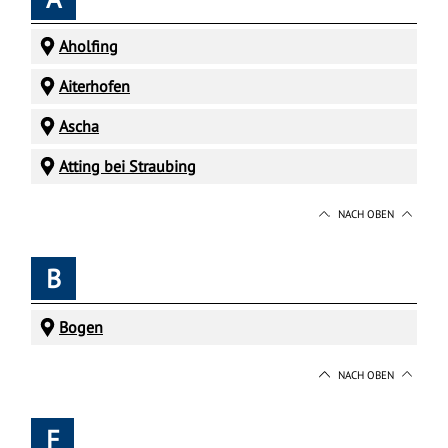
Aholfing
Aiterhofen
Ascha
Atting bei Straubing
NACH OBEN
B
Bogen
NACH OBEN
F