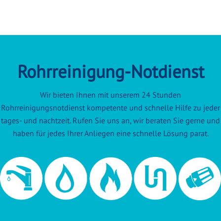
Rohrreinigung-Notdienst
Wir bieten Ihnen mit unserem 24 Stunden
Rohrreinigungsnotdienst kompetente und schnelle Hilfe zu jeder
tages- und nachtzeit. Rufen Sie uns an, wir beraten Sie gerne und
haben für jedes Ihrer Anliegen eine schnelle Lösung parat.